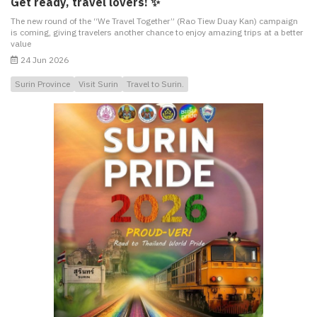
Get ready, travel lovers! ✨
The new round of the “We Travel Together” (Rao Tiew Duay Kan) campaign
is coming, giving travelers another chance to enjoy amazing trips at a better
value
24 Jun 2026
Surin Province
Visit Surin
Travel to Surin.