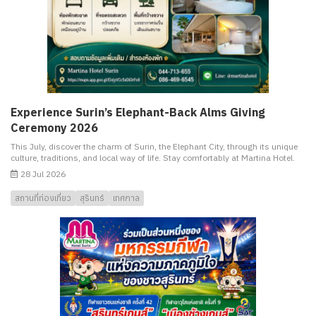
Experience Surin’s Elephant-Back Alms Giving
Ceremony 2026
This July, discover the charm of Surin, the Elephant City, through its unique
culture, traditions, and local way of life. Stay comfortably at Martina Hotel.
28 Jul 2026
สถานที่ท่องเที่ยว
สุรินทร์
เทศกาล