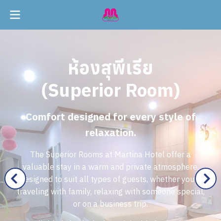
ห้
อ
ง
สุ
พี
เ
รี
ย
(
S
u
p
e
r
i
o
r
R
o
o
m
)
C
o
m
f
o
r
t
d
e
s
i
g
n
e
d
f
o
r
e
v
e
r
y
s
t
y
l
e
o
f
r
e
l
a
x
a
t
i
o
n
.
T
h
e
S
u
p
e
r
i
o
r
R
o
o
m
s
a
t
M
a
r
t
i
n
a
H
o
t
e
l
o
f
f
e
r
a
v
a
l
u
a
b
l
e
s
t
a
y
i
n
a
w
a
r
m
a
n
d
p
r
i
v
a
t
e
a
t
m
o
s
p
h
e
r
e
.
D
e
s
i
g
n
e
d
t
o
s
u
i
t
a
l
l
t
y
p
e
s
o
f
g
u
e
s
t
s
,
w
h
e
t
h
e
r
y
o
u
r
e
t
r
a
v
e
l
i
n
g
w
i
t
h
f
a
m
i
l
y
,
r
e
l
a
x
i
n
g
w
i
t
h
s
o
m
e
o
n
e
s
p
e
c
i
a
l
,
o
r
o
n
a
b
u
s
i
n
e
s
s
t
r
i
p
.