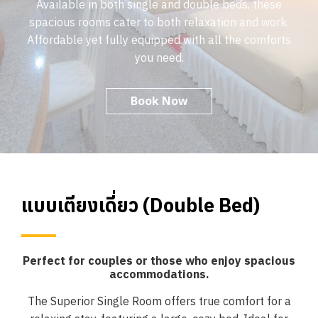
A
v
a
i
l
a
b
l
e
i
n
b
o
t
h
s
i
n
g
l
e
a
n
d
d
o
u
b
l
e
b
e
d
s
,
t
h
e
s
e
s
p
a
c
i
o
u
s
r
o
o
m
s
c
a
t
e
r
t
o
b
o
t
h
r
e
l
a
x
a
t
i
o
n
a
n
d
w
o
r
k
.
A
f
f
o
r
d
a
b
l
e
y
e
t
f
u
l
l
y
e
q
u
i
p
p
e
d
w
i
t
h
a
l
l
t
h
e
c
o
m
f
o
r
t
s
y
o
u
n
e
e
d
.
Book Now
แบบเตียงเดี่ยว (Double Bed)
Perfect for couples or those who enjoy spacious
accommodations.
The Superior Single Room offers true comfort for a