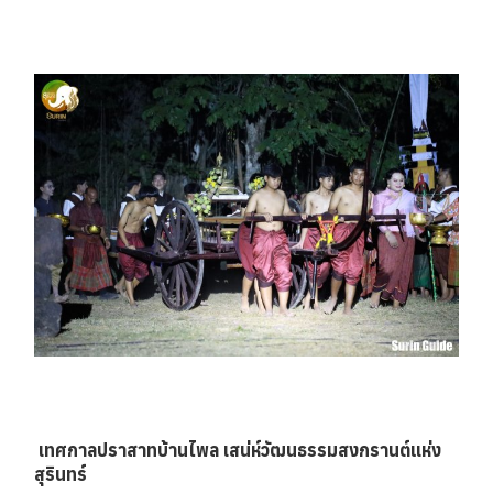
️ เทศกาลปราสาทบ้านไพล เสน่ห์วัฒนธรรมสงกรานต์แห่ง
สุรินทร์